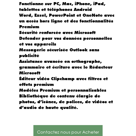
Fonctionne sur PC, Mac, iPhone, iPad, 
tablettes et téléphones Android
Word, Excel, PowerPoint et OneNote avec 
un accès hors ligne et des fonctionnalités 
Premium
Sécurité renforcée avec Microsoft 
Defender pour vos données personnelles 
et vos appareils
Messagerie sécurisée Outlook sans 
publicité
Assistance avancée en orthographe, 
grammaire et écriture avec le Rédacteur 
Microsoft
Éditeur vidéo Clipchamp avec filtres et 
effets premium
Modèles Premium et personnalisables
Bibliothèque de contenu élargie de 
photos, d’icônes, de polices, de vidéos et 
d’audio de haute qualité.
Contactez nous pour Acheter