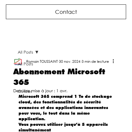
Contact
All Posts
Romain TOUSSAINT
30 nov. 2024
3 min de lecture
All Posts
Abonnement Microsoft
Bons Plans
365
Infos
Dernière mise à jour :
1 avr.
Guides
Microsoft 365 comprend 1 To de stockage 
cloud, des fonctionnalités de sécurité 
avancées et des applications innovantes 
pour vous, le tout dans la même 
application.
Vous pouvez utiliser jusqu’à 5 appareils 
simultanément