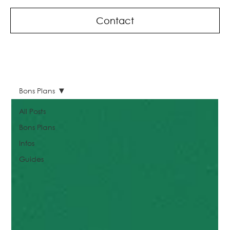
Contact
Bons Plans
All Posts
Bons Plans
Infos
Guides