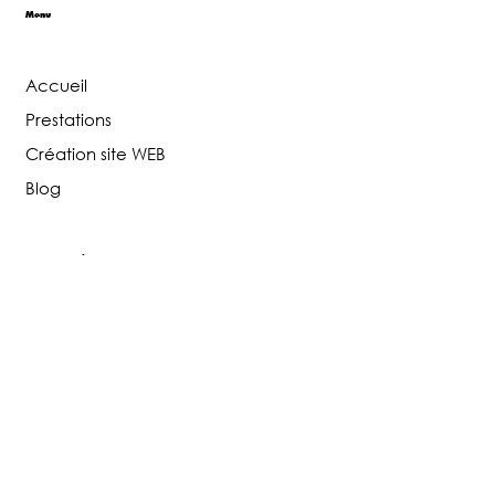
Menu
Accueil
Prestations
Création site WEB
Blog
Réseaux sociaux
Facebook
Instagram
Tiktok
Google Business
Contactez-nous