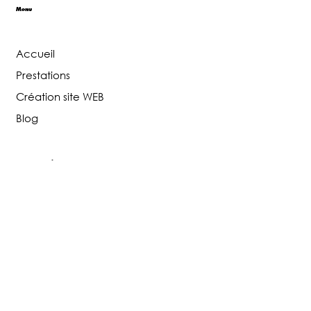
Menu
Accueil
Prestations
Création site WEB
Blog
Réseaux sociaux
Facebook
Instagram
Tiktok
Google Business
Contactez-nous