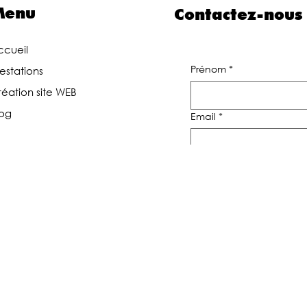
Menu
Contactez-nous
ccueil
Prénom
*
estations
éation site WEB
log
Email
*
éseaux
Message
*
ociaux
acebook
nstagram
ktok
Envoyer
oogle Business