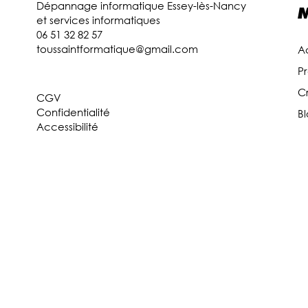
Dépannage informatique Essey-lès-Nancy
et services informatiques
06 51 32 82 57
toussaintformatique@gmail.com
A
Pr
Cr
CGV
Confidentialité
B
Accessibilité
R
s
F
I
Ti
G