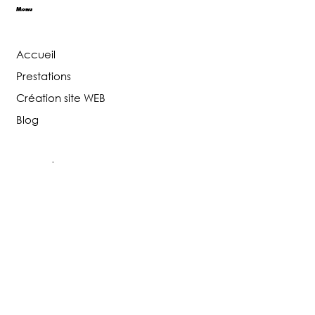
Menu
Accueil
Prestations
Création site WEB
Blog
Réseaux sociaux
Facebook
Instagram
Tiktok
Google Business
Contactez-nous