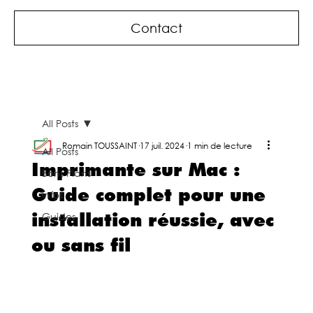
Contact
All Posts
Romain TOUSSAINT
17 juil. 2024
1 min de lecture
All Posts
Imprimante sur Mac :
Bons Plans
Guide complet pour une
Infos
installation réussie, avec
Guides
ou sans fil